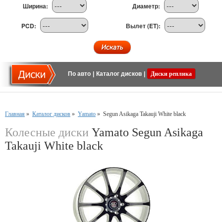
Ширина:
Диаметр:
PCD:
Вылет (ET):
По авто
|
Каталог дисков
|
Диски реплика
Главная
»
Каталог дисков
»
Yamato
»
Segun Asikaga Takauji White black
Колесные диски
Yamato Segun Asikaga
Takauji White black