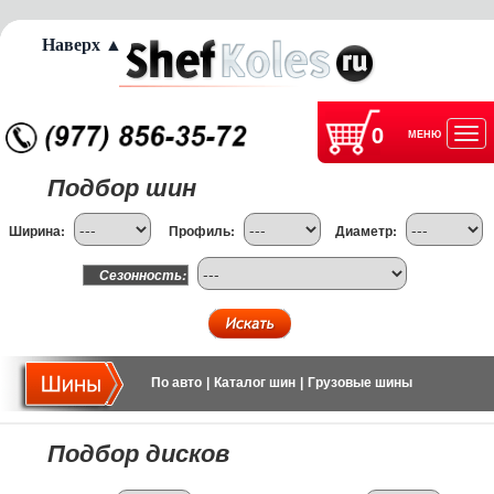
Наверх ▲
0
МЕНЮ
Отк
Подбор шин
нав
Ширина:
Профиль:
Диаметр:
Сезонность:
По авто
|
Каталог шин
|
Грузовые шины
Подбор дисков