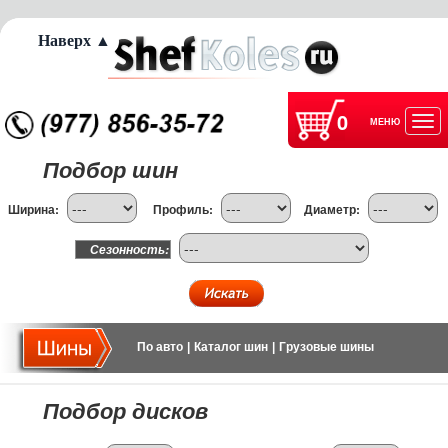
Наверх ▲
0
МЕНЮ
Отк
Подбор шин
нав
Ширина:
Профиль:
Диаметр:
Сезонность:
По авто
|
Каталог шин
|
Грузовые шины
Подбор дисков