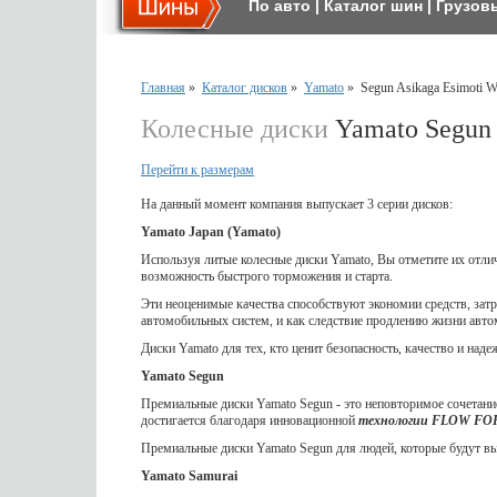
По авто
|
Каталог шин
|
Грузов
Главная
»
Каталог дисков
»
Yamato
»
Segun Asikaga Esimoti Wh
Колесные диски
Yamato Segun 
Перейти к размерам
На данный момент компания выпускает 3 серии дисков:
Yamato Japan (Yamato)
Используя литые колесные диски Yamato, Вы отметите их отл
возможность быстрого торможения и старта.
Эти неоценимые качества способствуют экономии средств, затр
автомобильных систем, и как следствие продлению жизни авто
Диски Yamato для тех, кто ценит безопасность, качество и наде
Yamato Segun
Премиальные диски Yamato Segun - это неповторимое сочетание
достигается благодаря инновационной
технологии FLOW F
Премиальные диски Yamato Segun для людей, которые будут выд
Yamato Samurai