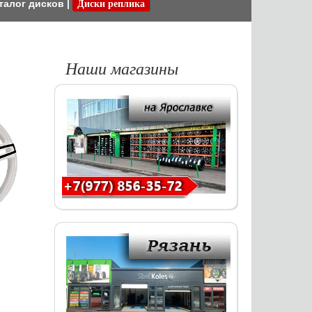
талог дисков
|
Диски реплика
Наши магазины