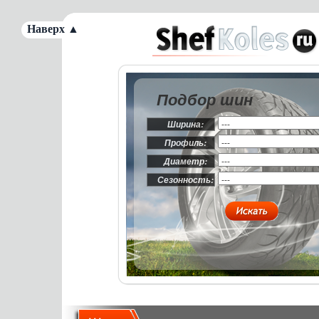
Наверх ▲
Подбор шин
Ширина:
Профиль:
Диаметр:
Сезонность: