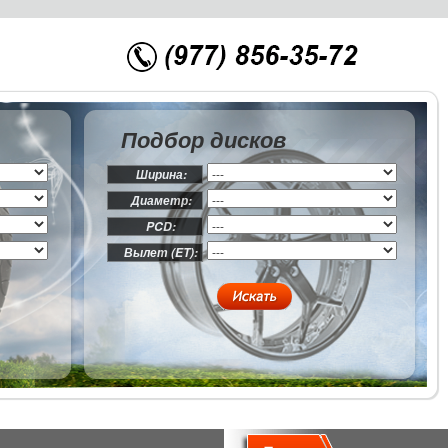
Подбор дисков
Ширина:
Диаметр:
PCD:
Вылет (ET):