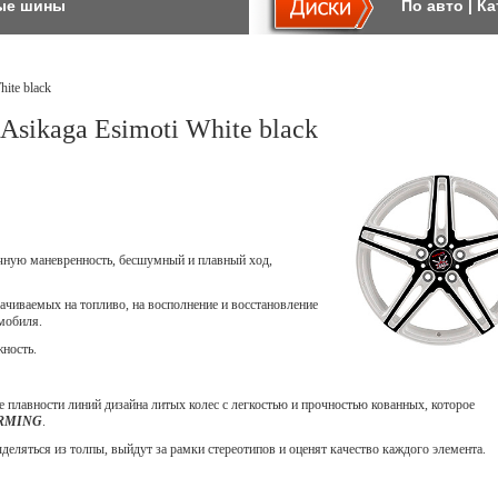
ые шины
По авто
|
Ка
ite black
Asikaga Esimoti White black
ичную маневренность, бесшумный и плавный ход,
ачиваемых на топливо, на восполнение и восстановление
мобиля.
жность.
 плавности линий дизайна литых колес с легкостью и прочностью кованных, которое
ORMING
.
еляться из толпы, выйдут за рамки стереотипов и оценят качество каждого элемента.