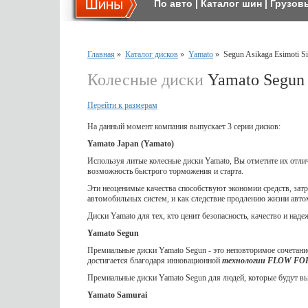
По авто
|
Каталог шин
|
Грузов
Главная
»
Каталог дисков
»
Yamato
»
Segun Asikaga Esimoti Si
Колесные диски
Yamato Segun A
Перейти к размерам
На данный момент компания выпускает 3 серии дисков:
Yamato Japan (Yamato)
Используя литые колесные диски Yamato, Вы отметите их отл
возможность быстрого торможения и старта.
Эти неоценимые качества способствуют экономии средств, затр
автомобильных систем, и как следствие продлению жизни авто
Диски Yamato для тех, кто ценит безопасность, качество и наде
Yamato Segun
Премиальные диски Yamato Segun - это неповторимое сочетание
достигается благодаря инновационной
технологии FLOW F
Премиальные диски Yamato Segun для людей, которые будут выд
Yamato Samurai