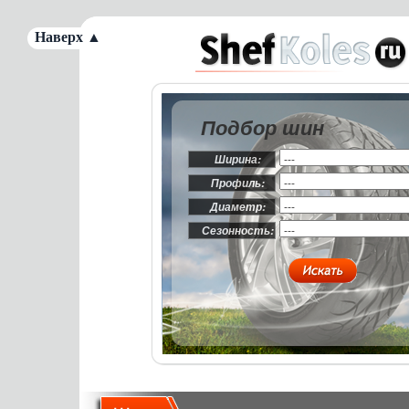
Наверх ▲
Подбор шин
Ширина:
Профиль:
Диаметр:
Сезонность: