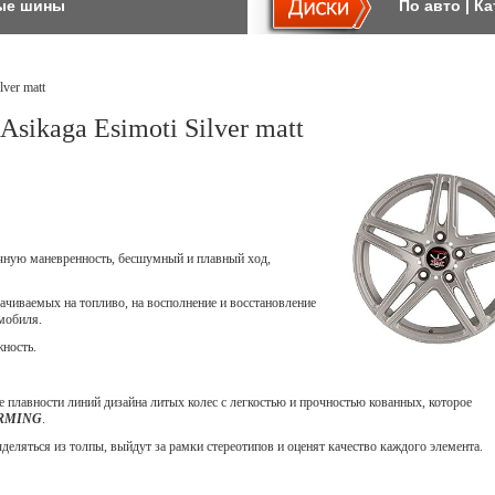
ые шины
По авто
|
Ка
lver matt
sikaga Esimoti Silver matt
ичную маневренность, бесшумный и плавный ход,
ачиваемых на топливо, на восполнение и восстановление
мобиля.
жность.
 плавности линий дизайна литых колес с легкостью и прочностью кованных, которое
ORMING
.
еляться из толпы, выйдут за рамки стереотипов и оценят качество каждого элемента.