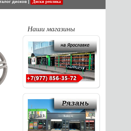
талог дисков
|
Диски реплика
Наши магазины