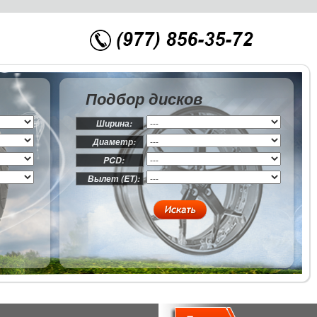
Подбор дисков
Ширина:
Диаметр:
PCD:
Вылет (ET):