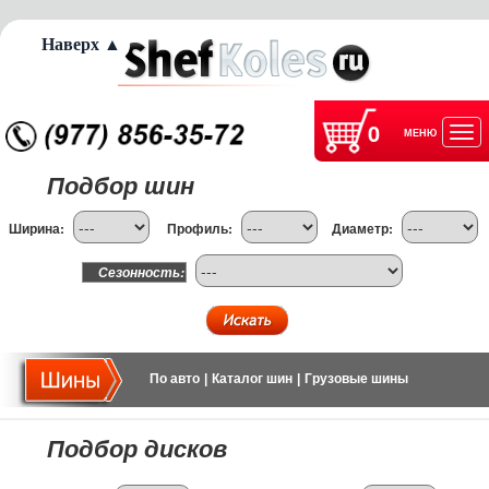
Наверх ▲
0
МЕНЮ
Отк
Подбор шин
нав
Ширина:
Профиль:
Диаметр:
Сезонность:
По авто
|
Каталог шин
|
Грузовые шины
Подбор дисков