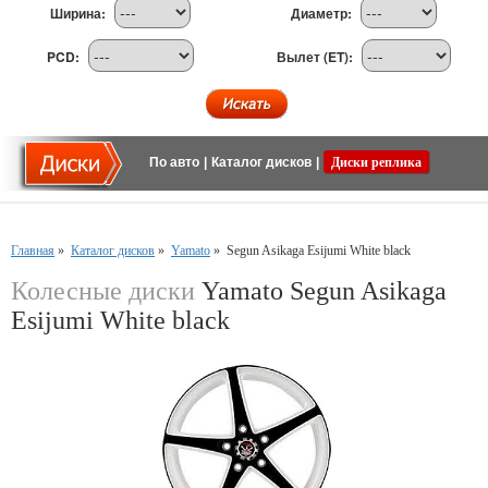
Ширина:
Диаметр:
PCD:
Вылет (ET):
По авто
|
Каталог дисков
|
Диски реплика
Главная
»
Каталог дисков
»
Yamato
»
Segun Asikaga Esijumi White black
Колесные диски
Yamato Segun Asikaga
Esijumi White black