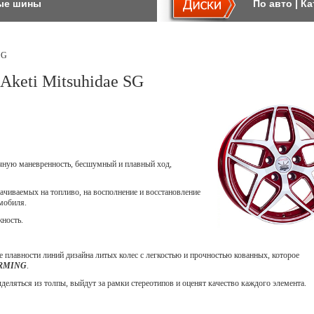
ые шины
По авто
|
Ка
SG
Aketi Mitsuhidae SG
ичную маневренность, бесшумный и плавный ход,
ачиваемых на топливо, на восполнение и восстановление
мобиля.
жность.
 плавности линий дизайна литых колес с легкостью и прочностью кованных, которое
ORMING
.
еляться из толпы, выйдут за рамки стереотипов и оценят качество каждого элемента.