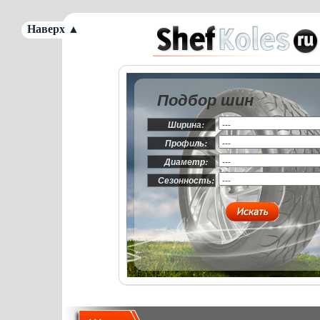
Наверх ▲
Подбор шин
Ширина:
Профиль:
Диаметр:
Сезонность: