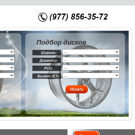
Подбор дисков
Ширина:
Диаметр:
PCD:
Вылет (ET):