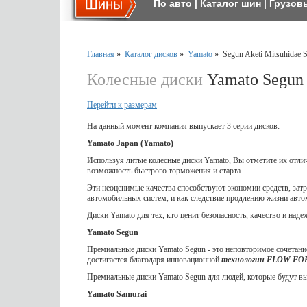
По авто
|
Каталог шин
|
Грузов
Главная
»
Каталог дисков
»
Yamato
»
Segun Aketi Mitsuhidae 
Колесные диски
Yamato Segun 
Перейти к размерам
На данный момент компания выпускает 3 серии дисков:
Yamato Japan (Yamato)
Используя литые колесные диски Yamato, Вы отметите их отл
возможность быстрого торможения и старта.
Эти неоценимые качества способствуют экономии средств, затр
автомобильных систем, и как следствие продлению жизни авто
Диски Yamato для тех, кто ценит безопасность, качество и наде
Yamato Segun
Премиальные диски Yamato Segun - это неповторимое сочетание
достигается благодаря инновационной
технологии FLOW F
Премиальные диски Yamato Segun для людей, которые будут выд
Yamato Samurai