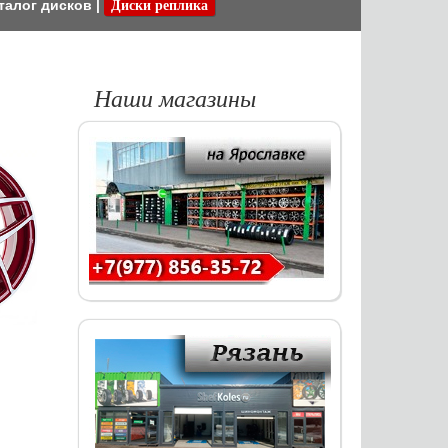
талог дисков
|
Диски реплика
Наши магазины