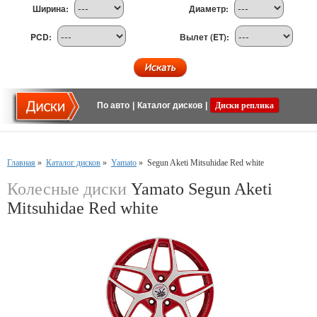
Ширина:
Диаметр:
PCD:
Вылет (ET):
По авто
|
Каталог дисков
|
Диски реплика
Главная
»
Каталог дисков
»
Yamato
»
Segun Aketi Mitsuhidae Red white
Колесные диски
Yamato Segun Aketi
Mitsuhidae Red white