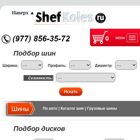
Наверх ▲
0
МЕНЮ
Отк
Подбор шин
нав
Ширина:
Профиль:
Диаметр:
Сезонность:
По авто
|
Каталог шин
|
Грузовые шины
Подбор дисков