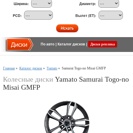
Ширина:
Диаметр:
PCD:
Вылет (ET):
По авто
|
Каталог дисков
|
Диски реплика
Главная
»
Каталог дисков
»
Yamato
»
Samurai Togo-no Misai GMFP
Колесные диски
Yamato Samurai Togo-no
Misai GMFP