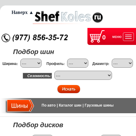
Наверх ▲
0
МЕНЮ
Отк
Подбор шин
нав
Ширина:
Профиль:
Диаметр:
Сезонность:
По авто
|
Каталог шин
|
Грузовые шины
Подбор дисков