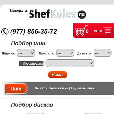
Наверх ▲
0
МЕНЮ
Отк
Подбор шин
нав
Ширина:
Профиль:
Диаметр:
Сезонность:
По авто
|
Каталог шин
|
Грузовые шины
Подбор дисков