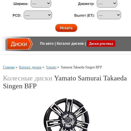
Ширина:
Диаметр:
PCD:
Вылет (ET):
По авто
|
Каталог дисков
|
Диски реплика
Главная
»
Каталог дисков
»
Yamato
»
Samurai Takaeda Singen BFP
Колесные диски
Yamato Samurai Takaeda
Singen BFP