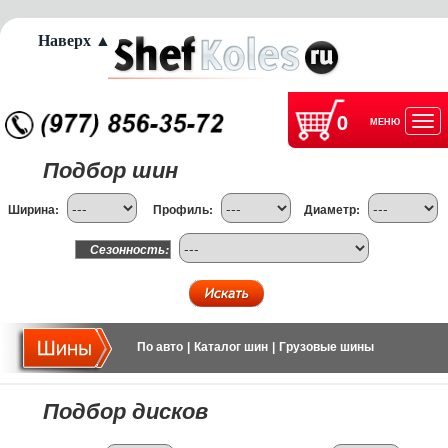
Наверх ▲
0
МЕНЮ
Отк
Подбор шин
нав
Ширина:
Профиль:
Диаметр:
Сезонность:
По авто
|
Каталог шин
|
Грузовые шины
Подбор дисков