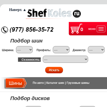
Наверх ▲
0
МЕНЮ
Отк
Подбор шин
нав
Ширина:
Профиль:
Диаметр:
Сезонность:
По авто
|
Каталог шин
|
Грузовые шины
Подбор дисков