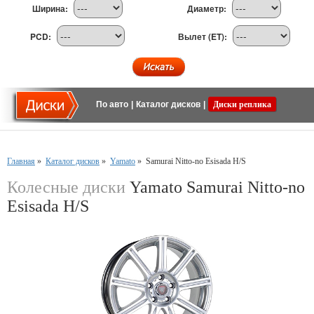
Ширина:
Диаметр:
PCD:
Вылет (ET):
По авто
|
Каталог дисков
|
Диски реплика
Главная
»
Каталог дисков
»
Yamato
»
Samurai Nitto-no Esisada H/S
Колесные диски
Yamato Samurai Nitto-no
Esisada H/S