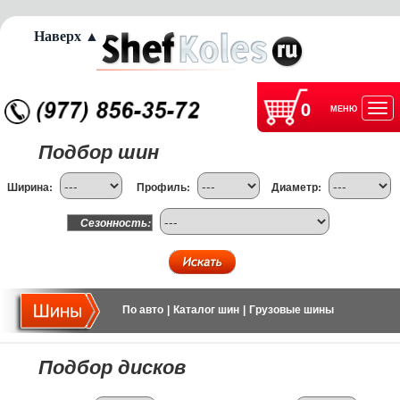
Наверх ▲
0
МЕНЮ
Отк
Подбор шин
нав
Ширина:
Профиль:
Диаметр:
Сезонность:
По авто
|
Каталог шин
|
Грузовые шины
Подбор дисков