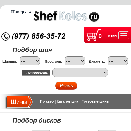
Наверх ▲
0
МЕНЮ
Отк
Подбор шин
нав
Ширина:
Профиль:
Диаметр:
Сезонность:
По авто
|
Каталог шин
|
Грузовые шины
Подбор дисков