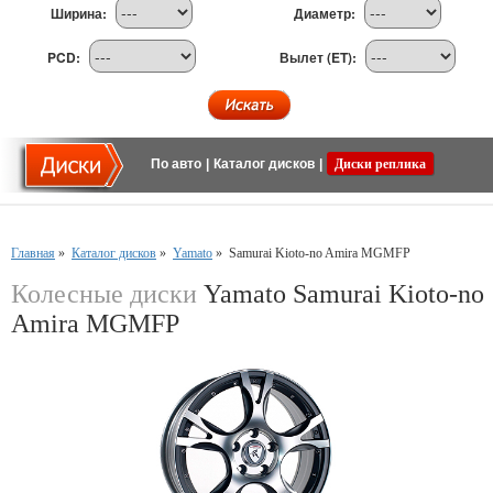
Ширина:
Диаметр:
PCD:
Вылет (ET):
По авто
|
Каталог дисков
|
Диски реплика
Главная
»
Каталог дисков
»
Yamato
»
Samurai Kioto-no Amira MGMFP
Колесные диски
Yamato Samurai Kioto-no
Amira MGMFP