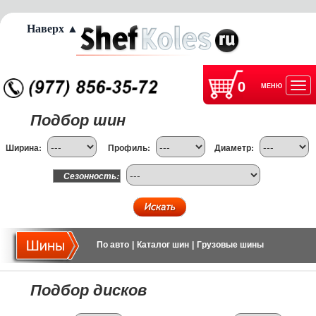
Наверх ▲
0
МЕНЮ
Отк
Подбор шин
нав
Ширина:
Профиль:
Диаметр:
Сезонность:
По авто
|
Каталог шин
|
Грузовые шины
Подбор дисков