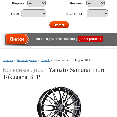
Ширина:
Диаметр:
PCD:
Вылет (ET):
По авто
|
Каталог дисков
|
Диски реплика
Главная
»
Каталог дисков
»
Yamato
»
Samurai Inori Tokugana BFP
Колесные диски
Yamato Samurai Inori
Tokugana BFP