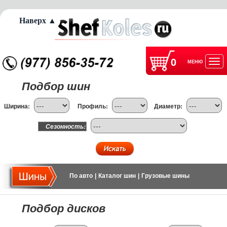
Наверх ▲
0
МЕНЮ
Отк
Подбор шин
нав
Ширина:
Профиль:
Диаметр:
Сезонность:
По авто
|
Каталог шин
|
Грузовые шины
Подбор дисков