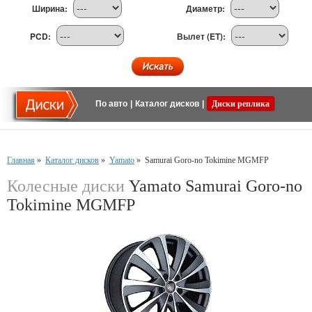
Ширина:
Диаметр:
PCD:
Вылет (ET):
По авто
|
Каталог дисков
|
Диски реплика
Главная
»
Каталог дисков
»
Yamato
»
Samurai Goro-no Tokimine MGMFP
Колесные диски
Yamato Samurai Goro-no
Tokimine MGMFP