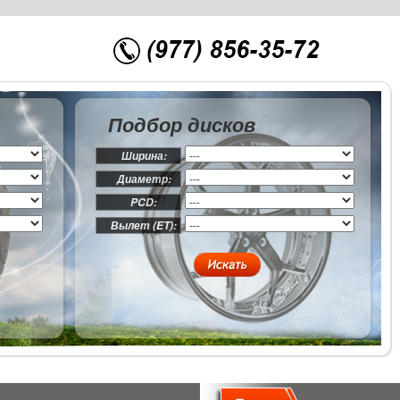
Подбор дисков
Ширина:
Диаметр:
PCD:
Вылет (ET):