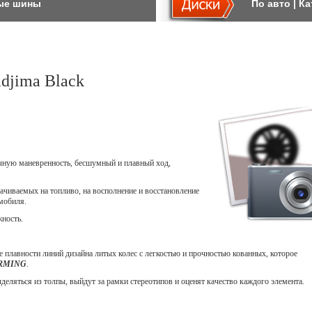
ые шины
По авто
|
Ка
djima Black
ичную маневренность, бесшумный и плавный ход,
ачиваемых на топливо, на восполнение и восстановление
мобиля.
жность.
 плавности линий дизайна литых колес с легкостью и прочностью кованных, которое
ORMING
.
еляться из толпы, выйдут за рамки стереотипов и оценят качество каждого элемента.