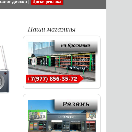
талог дисков
|
Диски реплика
Наши магазины