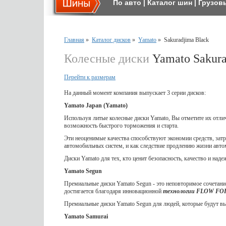
По авто
|
Каталог шин
|
Грузов
Главная
»
Каталог дисков
»
Yamato
»
Sakuradjima Black
Колесные диски
Yamato Sakura
Перейти к размерам
На данный момент компания выпускает 3 серии дисков:
Yamato Japan (Yamato)
Используя литые колесные диски Yamato, Вы отметите их отл
возможность быстрого торможения и старта.
Эти неоценимые качества способствуют экономии средств, затр
автомобильных систем, и как следствие продлению жизни авто
Диски Yamato для тех, кто ценит безопасность, качество и наде
Yamato Segun
Премиальные диски Yamato Segun - это неповторимое сочетание
достигается благодаря инновационной
технологии FLOW F
Премиальные диски Yamato Segun для людей, которые будут выд
Yamato Samurai