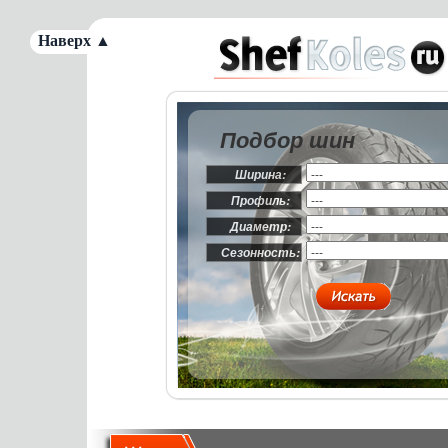
Наверх ▲
Подбор шин
Ширина:
Профиль:
Диаметр:
Сезонность: