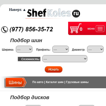
Наверх ▲
0
МЕНЮ
Отк
Подбор шин
нав
Ширина:
Профиль:
Диаметр:
Сезонность:
По авто
|
Каталог шин
|
Грузовые шины
Подбор дисков