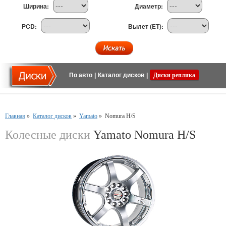
Ширина:
Диаметр:
PCD:
Вылет (ET):
По авто
|
Каталог дисков
|
Диски реплика
Главная
»
Каталог дисков
»
Yamato
»
Nomura H/S
Колесные диски
Yamato Nomura H/S