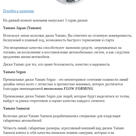
Перейти к размерам
На данный момент компания выпускает 3 серии дисков:
Yamato Japan (Yamato)
Используя литые колесные диски Yamato, Вы отметите их отличную маневренность,
бесшумный и плавный ход, возможность быстрого торможения и старта.
Эти неоценимые качества способствуют экономии средств, затрачиваемых на
топливо, на восполнение и восстановление автомобильных систем, и как следствие
продлению жизни автомобиля.
Диски Yamato для тех, кто ценит безопасность, качество и надежность.
Yamato Segun
Премиальные диски Yamato Segun - это неповторимое сочетание плавности линий
дизайна литых колес с легкостью и прочностью кованных, которое достигается
благодаря инновационной
технологии FLOW FORMING
.
Премиальные диски Yamato Segun для людей, которые будут выделяться из толпы,
выйдут за рамки стереотипов и оценят качество каждого элемента.
Yamato Samurai
Колесные диски Yamato Samurai разрабатывались специально для владельцев
габаритных автомобилей.
Чёткость линий, габаритные размеры, агрессивный внешний вид дисков Yamato
Samurai впитал в себя качества японских воинов-самураев, которые и на