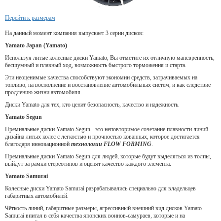
Перейти к размерам
На данный момент компания выпускает 3 серии дисков:
Yamato Japan (Yamato)
Используя литые колесные диски Yamato, Вы отметите их отличную маневренность,
бесшумный и плавный ход, возможность быстрого торможения и старта.
Эти неоценимые качества способствуют экономии средств, затрачиваемых на
топливо, на восполнение и восстановление автомобильных систем, и как следствие
продлению жизни автомобиля.
Диски Yamato для тех, кто ценит безопасность, качество и надежность.
Yamato Segun
Премиальные диски Yamato Segun - это неповторимое сочетание плавности линий
дизайна литых колес с легкостью и прочностью кованных, которое достигается
благодаря инновационной
технологии FLOW FORMING
.
Премиальные диски Yamato Segun для людей, которые будут выделяться из толпы,
выйдут за рамки стереотипов и оценят качество каждого элемента.
Yamato Samurai
Колесные диски Yamato Samurai разрабатывались специально для владельцев
габаритных автомобилей.
Чёткость линий, габаритные размеры, агрессивный внешний вид дисков Yamato
Samurai впитал в себя качества японских воинов-самураев, которые и на