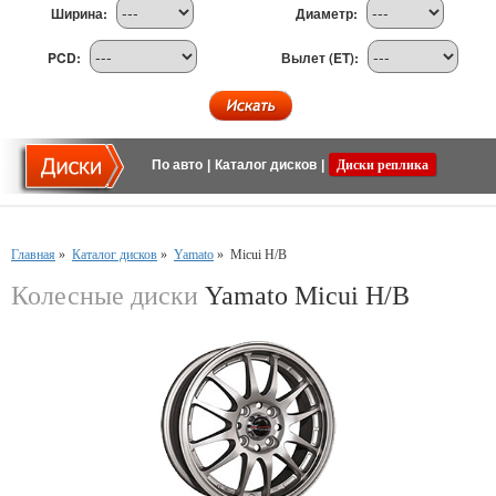
Ширина:
Диаметр:
PCD:
Вылет (ET):
По авто
|
Каталог дисков
|
Диски реплика
Главная
»
Каталог дисков
»
Yamato
»
Micui H/B
Колесные диски
Yamato Micui H/B