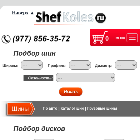
Наверх ▲
0
МЕНЮ
Отк
Подбор шин
нав
Ширина:
Профиль:
Диаметр:
Сезонность:
По авто
|
Каталог шин
|
Грузовые шины
Подбор дисков