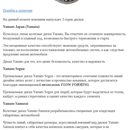
Перейти к размерам
На данный момент компания выпускает 3 серии дисков:
Yamato Japan (Yamato)
Используя литые колесные диски Yamato, Вы отметите их отличную маневренность,
бесшумный и плавный ход, возможность быстрого торможения и старта.
Эти неоценимые качества способствуют экономии средств, затрачиваемых на
топливо, на восполнение и восстановление автомобильных систем, и как следствие
продлению жизни автомобиля.
Диски Yamato для тех, кто ценит безопасность, качество и надежность.
Yamato Segun
Премиальные диски Yamato Segun - это неповторимое сочетание плавности линий
дизайна литых колес с легкостью и прочностью кованных, которое достигается
благодаря инновационной
технологии FLOW FORMING
.
Премиальные диски Yamato Segun для людей, которые будут выделяться из толпы,
выйдут за рамки стереотипов и оценят качество каждого элемента.
Yamato Samurai
Колесные диски Yamato Samurai разрабатывались специально для владельцев
габаритных автомобилей.
Чёткость линий, габаритные размеры, агрессивный внешний вид дисков Yamato
Samurai впитал в себя качества японских воинов-самураев, которые и на