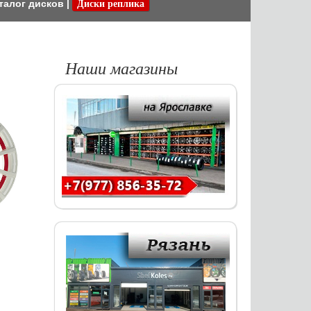
талог дисков
|
Диски реплика
Наши магазины