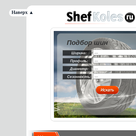
Наверх ▲
Подбор шин
Ширина:
Профиль:
Диаметр:
Сезонность: