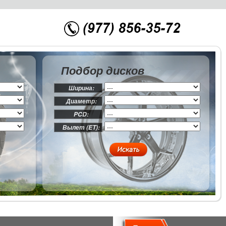
Подбор дисков
Ширина:
Диаметр:
PCD:
Вылет (ET):