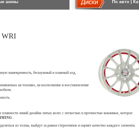
ые шины
По авто
|
Ка
a WRI
ичную маневренность, бесшумный и плавный ход,
ачиваемых на топливо, на восполнение и восстановление
мобиля.
жность.
 плавности линий дизайна литых колес с легкостью и прочностью кованных, которое
ORMING
.
еляться из толпы, выйдут за рамки стереотипов и оценят качество каждого элемента.