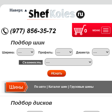
Наверх ▲
0
МЕНЮ
Отк
Подбор шин
нав
Ширина:
Профиль:
Диаметр:
Сезонность:
По авто
|
Каталог шин
|
Грузовые шины
Подбор дисков