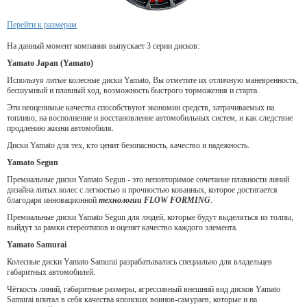
Перейти к размерам
На данный момент компания выпускает 3 серии дисков:
Yamato Japan (Yamato)
Используя литые колесные диски Yamato, Вы отметите их отличную маневренность,
бесшумный и плавный ход, возможность быстрого торможения и старта.
Эти неоценимые качества способствуют экономии средств, затрачиваемых на
топливо, на восполнение и восстановление автомобильных систем, и как следствие
продлению жизни автомобиля.
Диски Yamato для тех, кто ценит безопасность, качество и надежность.
Yamato Segun
Премиальные диски Yamato Segun - это неповторимое сочетание плавности линий
дизайна литых колес с легкостью и прочностью кованных, которое достигается
благодаря инновационной
технологии FLOW FORMING
.
Премиальные диски Yamato Segun для людей, которые будут выделяться из толпы,
выйдут за рамки стереотипов и оценят качество каждого элемента.
Yamato Samurai
Колесные диски Yamato Samurai разрабатывались специально для владельцев
габаритных автомобилей.
Чёткость линий, габаритные размеры, агрессивный внешний вид дисков Yamato
Samurai впитал в себя качества японских воинов-самураев, которые и на