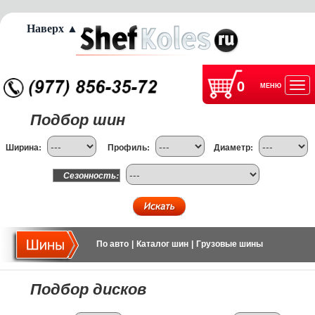
Наверх ▲
0
МЕНЮ
Отк
Подбор шин
нав
Ширина:
Профиль:
Диаметр:
Сезонность:
По авто
|
Каталог шин
|
Грузовые шины
Подбор дисков