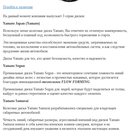
Перейти к размерам
На данный момент компания выпускает 3 серии дисков:
Yamato Japan (Yamato)
Используя литые колесные диски Yamato, Вы отметите их отличную маневренность,
бесшумный и плавный ход, возможность быстрого торможения и старта.
Эти неоценимые качества способствуют экономии средств, затрачиваемых на
топливо, на восполнение и восстановление автомобильных систем, и как следствие
продлению жизни автомобиля.
Диски Yamato для тех, кто ценит безопасность, качество и надежность.
Yamato Segun
Премиальные диски Yamato Segun - это неповторимое сочетание плавности линий
дизайна литых колес с легкостью и прочностью кованных, которое достигается
благодаря инновационной
технологии FLOW FORMING
.
Премиальные диски Yamato Segun для людей, которые будут выделяться из толпы,
выйдут за рамки стереотипов и оценят качество каждого элемента.
Yamato Samurai
Колесные диски Yamato Samurai разрабатывались специально для владельцев
габаритных автомобилей.
Чёткость линий, габаритные размеры, агрессивный внешний вид дисков Yamato
Samurai впитал в себя качества японских воинов-самураев, которые и на
сегодняшний день внушают уважение и являются эталоном настоящих воинов.