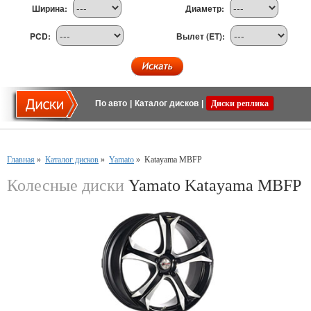
Ширина:
Диаметр:
PCD:
Вылет (ET):
По авто
|
Каталог дисков
|
Диски реплика
Главная
»
Каталог дисков
»
Yamato
»
Katayama MBFP
Колесные диски
Yamato Katayama MBFP