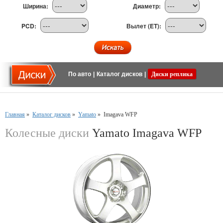
Ширина:
Диаметр:
PCD:
Вылет (ET):
По авто
|
Каталог дисков
|
Диски реплика
Главная
»
Каталог дисков
»
Yamato
»
Imagava WFP
Колесные диски
Yamato Imagava WFP