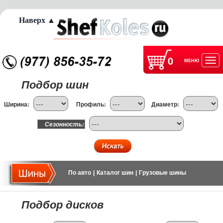
Наверх ▲
0
МЕНЮ
Отк
Подбор шин
нав
Ширина:
Профиль:
Диаметр:
Сезонность:
По авто
|
Каталог шин
|
Грузовые шины
Подбор дисков