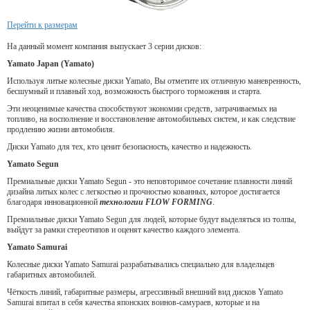
Перейти к размерам
На данный момент компания выпускает 3 серии дисков:
Yamato Japan (Yamato)
Используя литые колесные диски Yamato, Вы отметите их отличную маневренность,
бесшумный и плавный ход, возможность быстрого торможения и старта.
Эти неоценимые качества способствуют экономии средств, затрачиваемых на
топливо, на восполнение и восстановление автомобильных систем, и как следствие
продлению жизни автомобиля.
Диски Yamato для тех, кто ценит безопасность, качество и надежность.
Yamato Segun
Премиальные диски Yamato Segun - это неповторимое сочетание плавности линий
дизайна литых колес с легкостью и прочностью кованных, которое достигается
благодаря инновационной
технологии FLOW FORMING
.
Премиальные диски Yamato Segun для людей, которые будут выделяться из толпы,
выйдут за рамки стереотипов и оценят качество каждого элемента.
Yamato Samurai
Колесные диски Yamato Samurai разрабатывались специально для владельцев
габаритных автомобилей.
Чёткость линий, габаритные размеры, агрессивный внешний вид дисков Yamato
Samurai впитал в себя качества японских воинов-самураев, которые и на