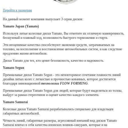
Перейти к размерам
На данный момент компания выпускает 3 серии дисков:
Yamato Japan (Yamato)
Используя литые колесные диски Yamato, Вы отметите их отличную маневренность,
бесшумный и плавный ход, возможность быстрого торможения и старта.
Эти неоценимые качества способствуют экономии средств, затрачиваемых на
топливо, на восполнение и восстановление автомобильных систем, и как следствие
продлению жизни автомобиля.
Диски Yamato для тех, кто ценит безопасность, качество и надежность.
Yamato Segun
Премиальные диски Yamato Segun - это неповторимое сочетание плавности линий
дизайна литых колес с легкостью и прочностью кованных, которое достигается
благодаря инновационной
технологии FLOW FORMING
.
Премиальные диски Yamato Segun для людей, которые будут выделяться из толпы,
выйдут за рамки стереотипов и оценят качество каждого элемента.
Yamato Samurai
Колесные диски Yamato Samurai разрабатывались специально для владельцев
габаритных автомобилей.
Чёткость линий, габаритные размеры, агрессивный внешний вид дисков Yamato
Samurai впитал в себя качества японских воинов-самураев, которые и на