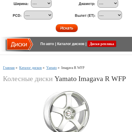
Ширина:
Диаметр:
PCD:
Вылет (ET):
По авто
|
Каталог дисков
|
Диски реплика
Главная
»
Каталог дисков
»
Yamato
»
Imagava R WFP
Колесные диски
Yamato Imagava R WFP