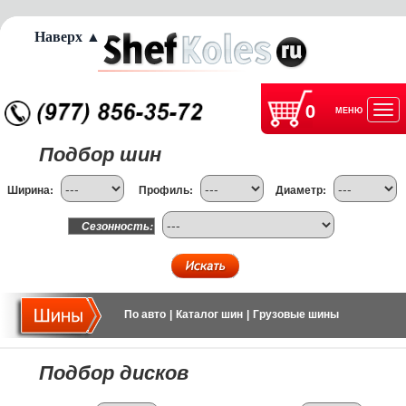
Наверх ▲
0
МЕНЮ
Отк
Подбор шин
нав
Ширина:
Профиль:
Диаметр:
Сезонность:
По авто
|
Каталог шин
|
Грузовые шины
Подбор дисков