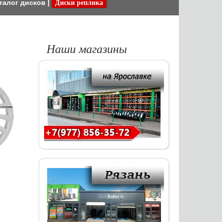
талог дисков
|
Диски реплика
Наши магазины