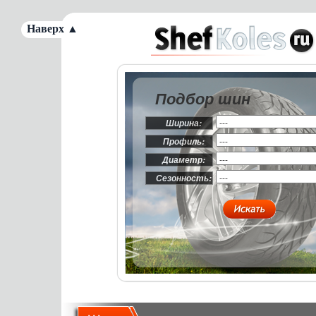
Наверх ▲
Подбор шин
Ширина:
Профиль:
Диаметр:
Сезонность: