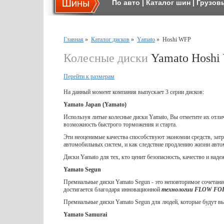
По авто
|
Каталог шин
|
Грузов
Главная
»
Каталог дисков
»
Yamato
»
Hoshi WFP
Колесные диски
Yamato Hoshi
Перейти к размерам
На данный момент компания выпускает 3 серии дисков:
Yamato Japan (Yamato)
Используя литые колесные диски Yamato, Вы отметите их отл
возможность быстрого торможения и старта.
Эти неоценимые качества способствуют экономии средств, затр
автомобильных систем, и как следствие продлению жизни авто
Диски Yamato для тех, кто ценит безопасность, качество и наде
Yamato Segun
Премиальные диски Yamato Segun - это неповторимое сочетание
достигается благодаря инновационной
технологии FLOW F
Премиальные диски Yamato Segun для людей, которые будут выд
Yamato Samurai