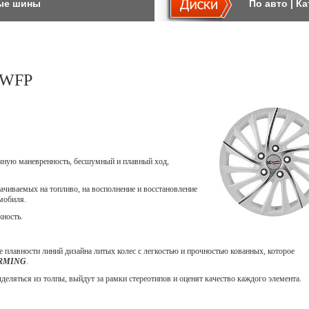
ые шины
По авто
|
Ка
 WFP
ичную маневренность, бесшумный и плавный ход,
ачиваемых на топливо, на восполнение и восстановление
мобиля.
жность.
 плавности линий дизайна литых колес с легкостью и прочностью кованных, которое
ORMING
.
еляться из толпы, выйдут за рамки стереотипов и оценят качество каждого элемента.