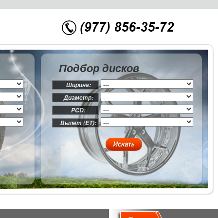
Подбор дисков
Ширина:
Диаметр:
PCD:
Вылет (ET):