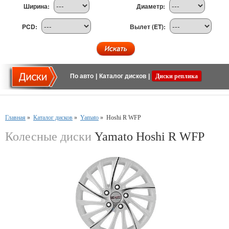
Ширина:
Диаметр:
PCD:
Вылет (ET):
По авто
|
Каталог дисков
|
Диски реплика
Главная
»
Каталог дисков
»
Yamato
»
Hoshi R WFP
Колесные диски
Yamato Hoshi R WFP