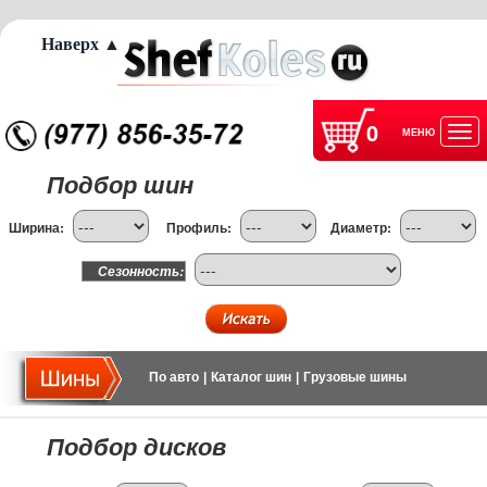
Наверх ▲
0
МЕНЮ
Отк
Подбор шин
нав
Ширина:
Профиль:
Диаметр:
Сезонность:
По авто
|
Каталог шин
|
Грузовые шины
Подбор дисков