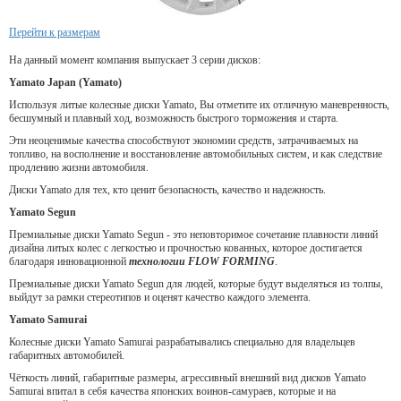
Перейти к размерам
На данный момент компания выпускает 3 серии дисков:
Yamato Japan (Yamato)
Используя литые колесные диски Yamato, Вы отметите их отличную маневренность,
бесшумный и плавный ход, возможность быстрого торможения и старта.
Эти неоценимые качества способствуют экономии средств, затрачиваемых на
топливо, на восполнение и восстановление автомобильных систем, и как следствие
продлению жизни автомобиля.
Диски Yamato для тех, кто ценит безопасность, качество и надежность.
Yamato Segun
Премиальные диски Yamato Segun - это неповторимое сочетание плавности линий
дизайна литых колес с легкостью и прочностью кованных, которое достигается
благодаря инновационной
технологии FLOW FORMING
.
Премиальные диски Yamato Segun для людей, которые будут выделяться из толпы,
выйдут за рамки стереотипов и оценят качество каждого элемента.
Yamato Samurai
Колесные диски Yamato Samurai разрабатывались специально для владельцев
габаритных автомобилей.
Чёткость линий, габаритные размеры, агрессивный внешний вид дисков Yamato
Samurai впитал в себя качества японских воинов-самураев, которые и на