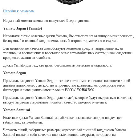
Перейти к размерам
На данный момент компания выпускает 3 серии дисков:
Yamato Japan (Yamato)
Используя литые колесные диски Yamato, Вы отметите их отличную маневренность,
бесшумный и плавный ход, возможность быстрого торможения и старта.
Эти неоценимые качества способствуют экономии средств, затрачиваемых на
топливо, на восполнение и восстановление автомобильных систем, и как следствие
продлению жизни автомобиля.
Диски Yamato для тех, кто ценит безопасность, качество и надежность.
Yamato Segun
Премиальные диски Yamato Segun - это неповторимое сочетание плавности линий
дизайна литых колес с легкостью и прочностью кованных, которое достигается
благодаря инновационной
технологии FLOW FORMING
.
Премиальные диски Yamato Segun для людей, которые будут выделяться из толпы,
выйдут за рамки стереотипов и оценят качество каждого элемента.
Yamato Samurai
Колесные диски Yamato Samurai разрабатывались специально для владельцев
габаритных автомобилей.
Чёткость линий, габаритные размеры, агрессивный внешний вид дисков Yamato
Samurai впитал в себя качества японских воинов-самураев, которые и на