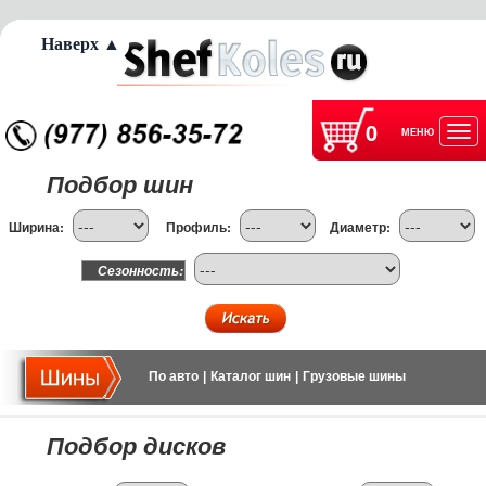
Наверх ▲
0
МЕНЮ
Отк
Подбор шин
нав
Ширина:
Профиль:
Диаметр:
Сезонность:
По авто
|
Каталог шин
|
Грузовые шины
Подбор дисков