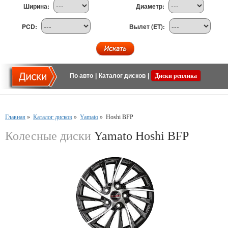
Ширина:
Диаметр:
PCD:
Вылет (ET):
По авто
|
Каталог дисков
|
Диски реплика
Главная
»
Каталог дисков
»
Yamato
»
Hoshi BFP
Колесные диски
Yamato Hoshi BFP