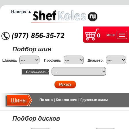
Наверх ▲
0
МЕНЮ
Отк
Подбор шин
нав
Ширина:
Профиль:
Диаметр:
Сезонность:
По авто
|
Каталог шин
|
Грузовые шины
Подбор дисков