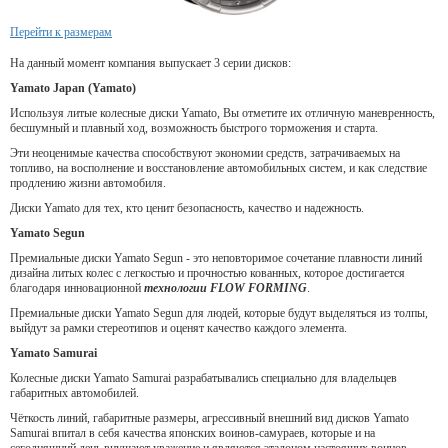
Перейти к размерам
На данный момент компания выпускает 3 серии дисков:
Yamato Japan (Yamato)
Используя литые колесные диски Yamato, Вы отметите их отличную маневренность,
бесшумный и плавный ход, возможность быстрого торможения и старта.
Эти неоценимые качества способствуют экономии средств, затрачиваемых на
топливо, на восполнение и восстановление автомобильных систем, и как следствие
продлению жизни автомобиля.
Диски Yamato для тех, кто ценит безопасность, качество и надежность.
Yamato Segun
Премиальные диски Yamato Segun - это неповторимое сочетание плавности линий
дизайна литых колес с легкостью и прочностью кованных, которое достигается
благодаря инновационной
технологии FLOW FORMING
.
Премиальные диски Yamato Segun для людей, которые будут выделяться из толпы,
выйдут за рамки стереотипов и оценят качество каждого элемента.
Yamato Samurai
Колесные диски Yamato Samurai разрабатывались специально для владельцев
габаритных автомобилей.
Чёткость линий, габаритные размеры, агрессивный внешний вид дисков Yamato
Samurai впитал в себя качества японских воинов-самураев, которые и на
сегодняшний день внушают уважение и являются эталоном настоящих воинов.