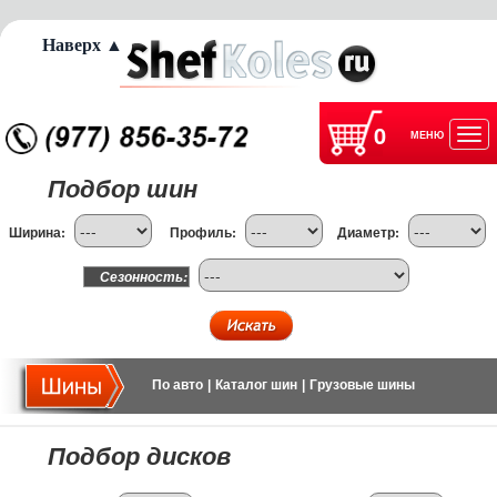
Наверх ▲
0
МЕНЮ
Отк
Подбор шин
нав
Ширина:
Профиль:
Диаметр:
Сезонность:
По авто
|
Каталог шин
|
Грузовые шины
Подбор дисков