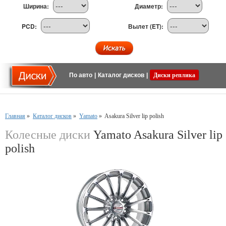
Ширина:
Диаметр:
PCD:
Вылет (ET):
По авто
|
Каталог дисков
|
Диски реплика
Главная
»
Каталог дисков
»
Yamato
»
Asakura Silver lip polish
Колесные диски
Yamato Asakura Silver lip
polish