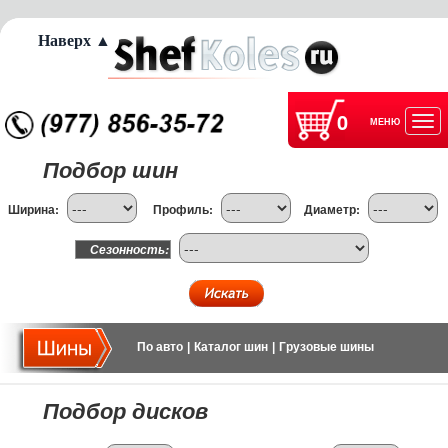
Наверх ▲
0
МЕНЮ
Отк
Подбор шин
нав
Ширина:
Профиль:
Диаметр:
Сезонность:
По авто
|
Каталог шин
|
Грузовые шины
Подбор дисков