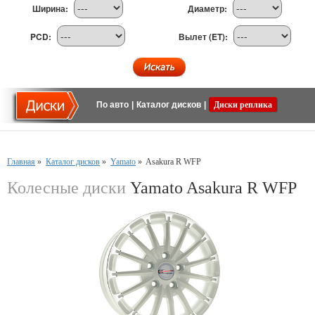
Ширина:
Диаметр:
PCD:
Вылет (ET):
По авто
|
Каталог дисков
|
Диски реплика
Главная
»
Каталог дисков
»
Yamato
»
Asakura R WFP
Колесные диски
Yamato Asakura R WFP