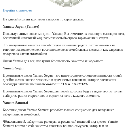
Перейти к размерам
На данный момент компания выпускает 3 серии дисков:
Yamato Japan (Yamato)
Используя литые колесные диски Yamato, Вы отметите их отличную маневренность,
бесшумный и плавный ход, возможность быстрого торможения и старта.
Эти неоценимые качества способствуют экономии средств, затрачиваемых на
топливо, на восполнение и восстановление автомобильных систем, и как следствие
продлению жизни автомобиля.
Диски Yamato для тех, кто ценит безопасность, качество и надежность.
Yamato Segun
Премиальные диски Yamato Segun - это неповторимое сочетание плавности линий
дизайна литых колес с легкостью и прочностью кованных, которое достигается
благодаря инновационной
технологии FLOW FORMING
.
Премиальные диски Yamato Segun для людей, которые будут выделяться из толпы,
выйдут за рамки стереотипов и оценят качество каждого элемента.
Yamato Samurai
Колесные диски Yamato Samurai разрабатывались специально для владельцев
габаритных автомобилей.
Чёткость линий, габаритные размеры, агрессивный внешний вид дисков Yamato
Samurai впитал в себя качества японских воинов-самураев, которые и на