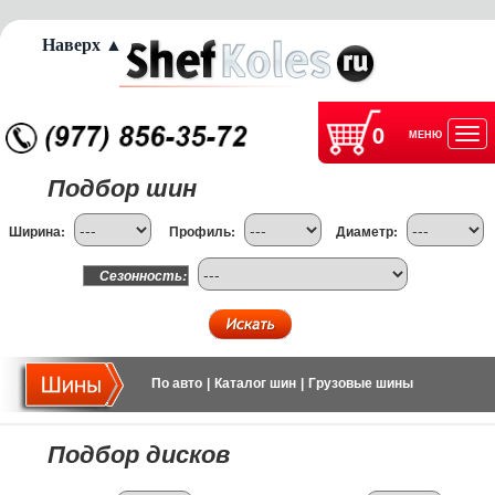
Наверх ▲
0
МЕНЮ
Отк
Подбор шин
нав
Ширина:
Профиль:
Диаметр:
Сезонность:
По авто
|
Каталог шин
|
Грузовые шины
Подбор дисков