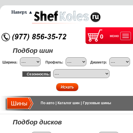
Наверх ▲
0
МЕНЮ
Отк
Подбор шин
нав
Ширина:
Профиль:
Диаметр:
Сезонность:
По авто
|
Каталог шин
|
Грузовые шины
Подбор дисков