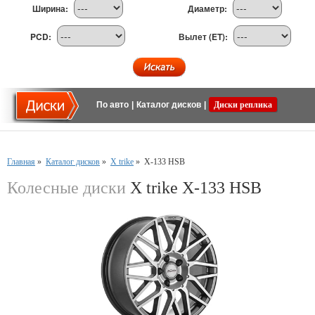
Ширина:
Диаметр:
PCD:
Вылет (ET):
По авто
|
Каталог дисков
|
Диски реплика
Главная
»
Каталог дисков
»
X trike
»
X-133 HSB
Колесные диски
X trike X-133 HSB