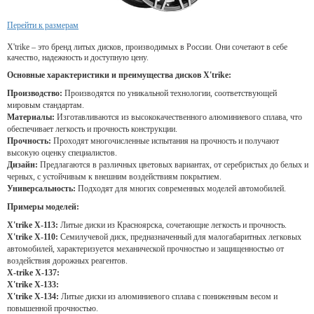
Перейти к размерам
X'trike – это бренд литых дисков, производимых в России. Они сочетают в себе
качество, надежность и доступную цену.
Основные характеристики и преимущества дисков X'trike:
Производство:
Производятся по уникальной технологии, соответствующей
мировым стандартам.
Материалы:
Изготавливаются из высококачественного алюминиевого сплава, что
обеспечивает легкость и прочность конструкции.
Прочность:
Проходят многочисленные испытания на прочность и получают
высокую оценку специалистов.
Дизайн:
Предлагаются в различных цветовых вариантах, от серебристых до белых и
черных, с устойчивым к внешним воздействиям покрытием.
Универсальность:
Подходят для многих современных моделей автомобилей.
Примеры моделей:
X'trike X-113:
Литые диски из Красноярска, сочетающие легкость и прочность.
X'trike X-110:
Семилучевой диск, предназначенный для малогабаритных легковых
автомобилей, характеризуется механической прочностью и защищенностью от
воздействия дорожных реагентов.
X-trike X-137:
X'trike X-133:
X'trike X-134:
Литые диски из алюминиевого сплава с пониженным весом и
повышенной прочностью.