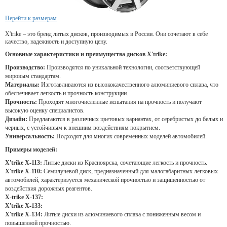
Перейти к размерам
X'trike – это бренд литых дисков, производимых в России. Они сочетают в себе
качество, надежность и доступную цену.
Основные характеристики и преимущества дисков X'trike:
Производство:
Производятся по уникальной технологии, соответствующей
мировым стандартам.
Материалы:
Изготавливаются из высококачественного алюминиевого сплава, что
обеспечивает легкость и прочность конструкции.
Прочность:
Проходят многочисленные испытания на прочность и получают
высокую оценку специалистов.
Дизайн:
Предлагаются в различных цветовых вариантах, от серебристых до белых и
черных, с устойчивым к внешним воздействиям покрытием.
Универсальность:
Подходят для многих современных моделей автомобилей.
Примеры моделей:
X'trike X-113:
Литые диски из Красноярска, сочетающие легкость и прочность.
X'trike X-110:
Семилучевой диск, предназначенный для малогабаритных легковых
автомобилей, характеризуется механической прочностью и защищенностью от
воздействия дорожных реагентов.
X-trike X-137:
X'trike X-133:
X'trike X-134:
Литые диски из алюминиевого сплава с пониженным весом и
повышенной прочностью.