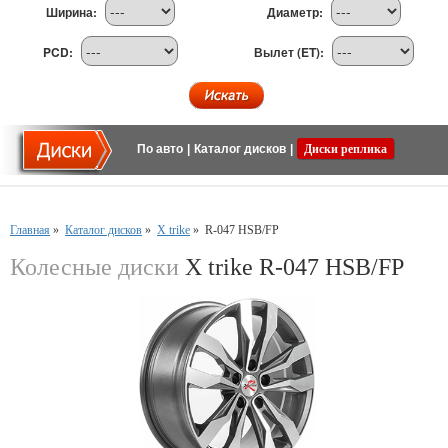
Ширина:
Диаметр:
PCD:
Вылет (ET):
По авто
|
Каталог дисков
|
Диски реплика
Главная
»
Каталог дисков
»
X trike
»
R-047 HSB/FP
Колесные диски
X trike R-047 HSB/FP