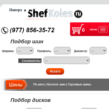
Наверх ▲
0
МЕНЮ
Отк
Подбор шин
нав
Ширина:
Профиль:
Диаметр:
Сезонность:
По авто
|
Каталог шин
|
Грузовые шины
Подбор дисков