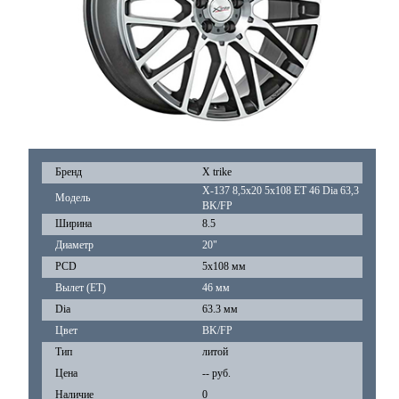
Бренд
X trike
Х-137 8,5x20 5x108 ET 46 Dia 63,3
Модель
BK/FP
Ширина
8.5
Диаметр
20"
PCD
5x108 мм
Вылет (ET)
46 мм
Dia
63.3 мм
Цвет
BK/FP
Тип
литой
Цена
-- руб.
Наличие
0