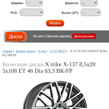
Ширина:
Диаметр:
PCD:
Вылет (ET):
По авто
|
Каталог дисков
|
Диски реплика
Главная
»
Каталог дисков
»
X trike
»
Х-137 BK/FP
»
Х-137 8,5x20 5x108 ET 46 Dia
63,3 BK/FP
Колесные диски
X trike Х-137 8,5x20
5x108 ET 46 Dia 63,3 BK/FP