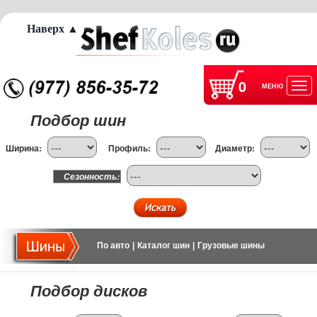
Наверх ▲
0
МЕНЮ
Отк
Подбор шин
нав
Ширина:
Профиль:
Диаметр:
Сезонность:
По авто
|
Каталог шин
|
Грузовые шины
Подбор дисков