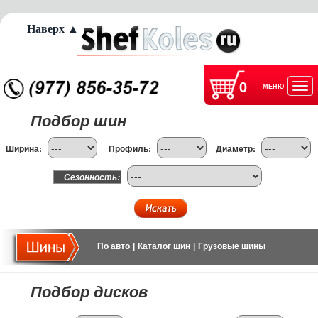
Наверх ▲
0
МЕНЮ
Отк
Подбор шин
нав
Ширина:
Профиль:
Диаметр:
Сезонность:
По авто
|
Каталог шин
|
Грузовые шины
Подбор дисков