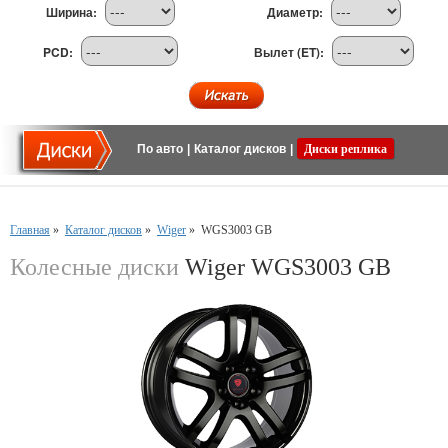
Ширина:
Диаметр:
PCD:
Вылет (ET):
По авто
|
Каталог дисков
|
Диски реплика
Главная
»
Каталог дисков
»
Wiger
»
WGS3003 GB
Колесные диски
Wiger WGS3003 GB