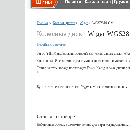
По авто
|
Каталог шин
|
Грузов
Главная
»
Каталог дисков
»
Wiger
»
WGS2810 GM
Колесные диски
Wiger WGS28
Перейти к размерам
Завод YHI Manufacturing, который выпускает литые диски Wig
Завод оснащён самыми передовыми технологиями и может пох
Также на этом заводе производят Enkei, Konig и даже диски д
1.
Купить литые колесные диски
Wiger
в Москве можно в нашем и
Отзывы о товаре
Добавление оценок возможно только для зарегистрированных п