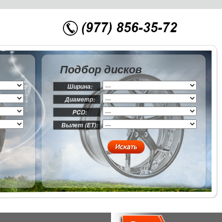
Подбор дисков
Ширина:
Диаметр:
PCD:
Вылет (ET):