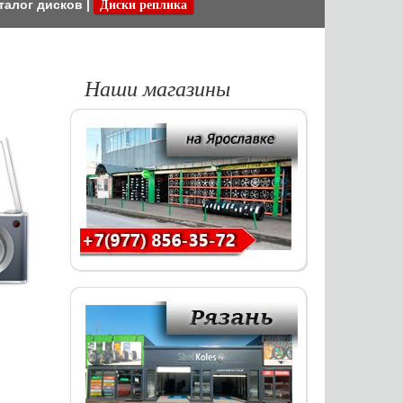
талог дисков
|
Диски реплика
Наши магазины