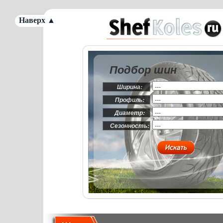
Наверх ▲
Подбор шин
Ширина:
Профиль:
Диаметр:
Сезонность: