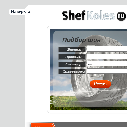
Наверх ▲
Подбор шин
Ширина:
Профиль:
Диаметр:
Сезонность: