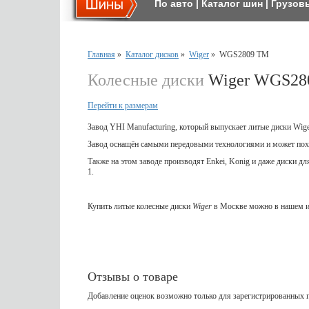
По авто
|
Каталог шин
|
Грузов
Главная
»
Каталог дисков
»
Wiger
»
WGS2809 TM
Колесные диски
Wiger WGS28
Перейти к размерам
Завод YHI Manufacturing, который выпускает литые диски Wig
Завод оснащён самыми передовыми технологиями и может пох
Также на этом заводе производят Enkei, Konig и даже диски д
1.
Купить литые колесные диски
Wiger
в Москве можно в нашем и
Отзывы о товаре
Добавление оценок возможно только для зарегистрированных п