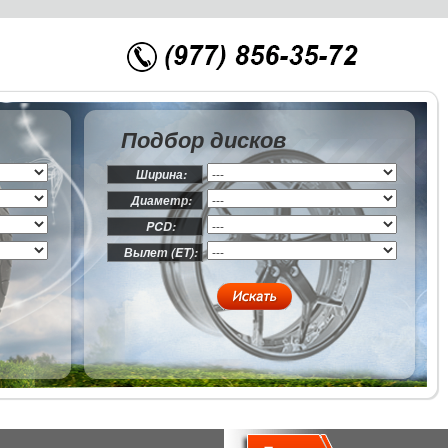
Подбор дисков
Ширина:
Диаметр:
PCD:
Вылет (ET):