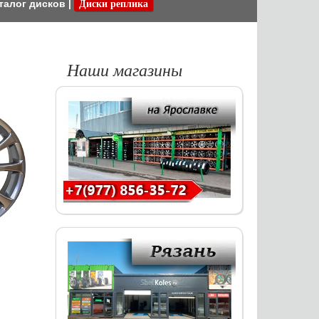
талог дисков
|
Диски реплика
Наши магазины