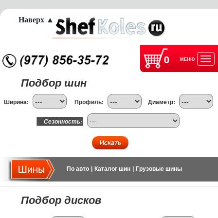
Наверх ▲
0
МЕНЮ
Отк
Подбор шин
нав
Ширина:
Профиль:
Диаметр:
Сезонность:
По авто
|
Каталог шин
|
Грузовые шины
Подбор дисков