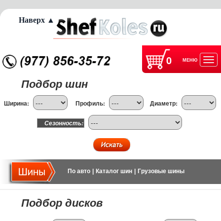
Наверх ▲
0
МЕНЮ
Отк
Подбор шин
нав
Ширина:
Профиль:
Диаметр:
Сезонность:
По авто
|
Каталог шин
|
Грузовые шины
Подбор дисков