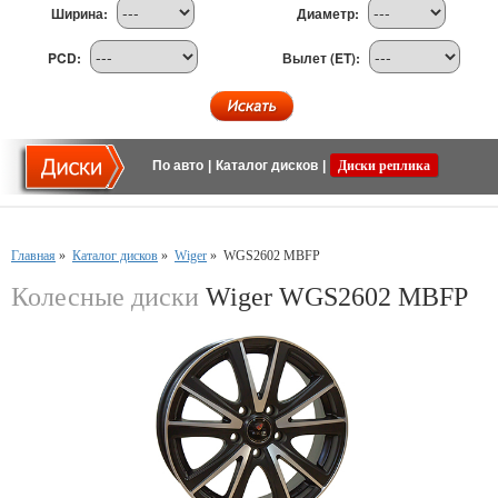
Ширина:
Диаметр:
PCD:
Вылет (ET):
По авто
|
Каталог дисков
|
Диски реплика
Главная
»
Каталог дисков
»
Wiger
»
WGS2602 MBFP
Колесные диски
Wiger WGS2602 MBFP