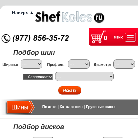
Наверх ▲
0
МЕНЮ
Отк
Подбор шин
нав
Ширина:
Профиль:
Диаметр:
Сезонность:
По авто
|
Каталог шин
|
Грузовые шины
Подбор дисков