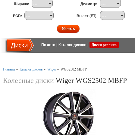
Ширина:
Диаметр:
PCD:
Вылет (ET):
По авто
|
Каталог дисков
|
Диски реплика
Главная
»
Каталог дисков
»
Wiger
»
WGS2502 MBFP
Колесные диски
Wiger WGS2502 MBFP