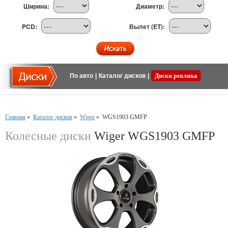
Ширина:
Диаметр:
PCD:
Вылет (ET):
По авто
|
Каталог дисков
|
Диски реплика
Главная
»
Каталог дисков
»
Wiger
»
WGS1903 GMFP
Колесные диски
Wiger WGS1903 GMFP