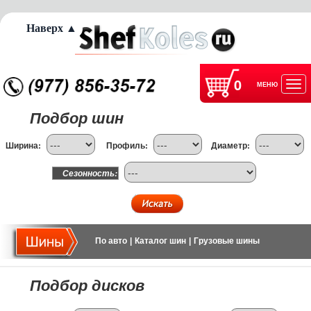
Наверх ▲
0
МЕНЮ
Отк
Подбор шин
нав
Ширина:
Профиль:
Диаметр:
Сезонность:
По авто
|
Каталог шин
|
Грузовые шины
Подбор дисков