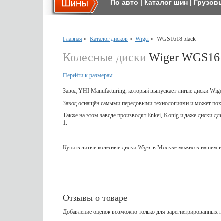
По авто
|
Каталог шин
|
Грузов
Главная
»
Каталог дисков
»
Wiger
»
WGS1618 black
Колесные диски
Wiger WGS161
Перейти к размерам
Завод YHI Manufacturing, который выпускает литые диски Wig
Завод оснащён самыми передовыми технологиями и может пох
Также на этом заводе производят Enkei, Konig и даже диски д
1.
Купить литые колесные диски
Wiger
в Москве можно в нашем и
Отзывы о товаре
Добавление оценок возможно только для зарегистрированных п