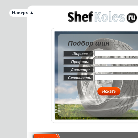
Наверх ▲
Подбор шин
Ширина:
Профиль:
Диаметр:
Сезонность: