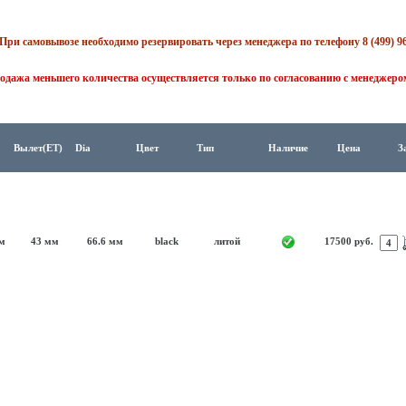
При самовывозе необходимо резервировать через менеджера по телефону 8 (499) 96
одажа меньшего количества осуществляется только по согласованию с менеджеро
Вылет(ET)
Dia
Цвет
Тип
Наличие
Цена
З
м
43 мм
66.6 мм
black
литой
17500 руб.