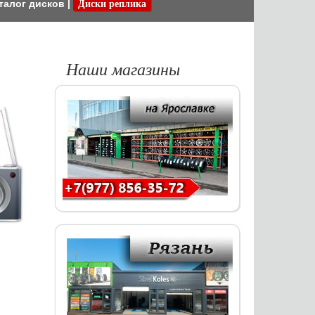
талог дисков
|
Диски реплика
Наши магазины