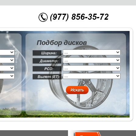
Подбор дисков
Ширина:
Диаметр:
PCD:
Вылет (ET):