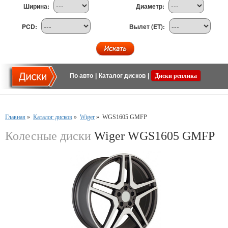
Ширина:
Диаметр:
PCD:
Вылет (ET):
По авто
|
Каталог дисков
|
Диски реплика
Главная
»
Каталог дисков
»
Wiger
»
WGS1605 GMFP
Колесные диски
Wiger WGS1605 GMFP