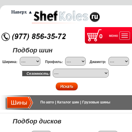
Наверх ▲
0
МЕНЮ
Отк
Подбор шин
нав
Ширина:
Профиль:
Диаметр:
Сезонность:
По авто
|
Каталог шин
|
Грузовые шины
Подбор дисков