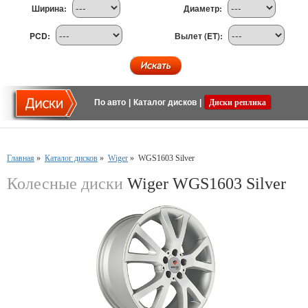
Ширина:
Диаметр:
PCD:
Вылет (ET):
По авто
|
Каталог дисков
|
Диски реплика
Главная
»
Каталог дисков
»
Wiger
»
WGS1603 Silver
Колесные диски
Wiger WGS1603 Silver