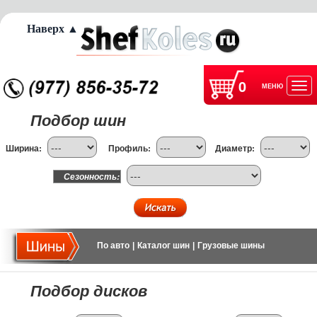
Наверх ▲
0
МЕНЮ
Отк
Подбор шин
нав
Ширина:
Профиль:
Диаметр:
Сезонность:
По авто
|
Каталог шин
|
Грузовые шины
Подбор дисков