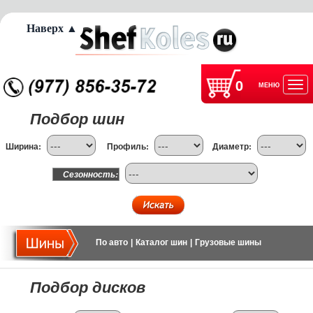
Наверх ▲
0
МЕНЮ
Отк
Подбор шин
нав
Ширина:
Профиль:
Диаметр:
Сезонность:
По авто
|
Каталог шин
|
Грузовые шины
Подбор дисков