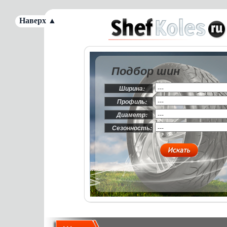
Наверх ▲
Подбор шин
Ширина:
Профиль:
Диаметр:
Сезонность: