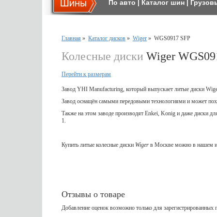
По авто
|
Каталог шин
|
Грузов
Главная
»
Каталог дисков
»
Wiger
»
WGS0917 SFP
Колесные диски
Wiger WGS09
Перейти к размерам
Завод YHI Manufacturing, который выпускает литые диски Wig
Завод оснащён самыми передовыми технологиями и может пох
Также на этом заводе производят Enkei, Konig и даже диски д
1.
Купить литые колесные диски
Wiger
в Москве можно в нашем и
Отзывы о товаре
Добавление оценок возможно только для зарегистрированных п