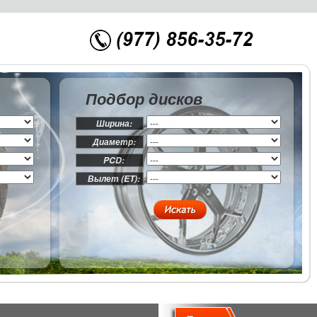
Подбор дисков
Ширина:
Диаметр:
PCD:
Вылет (ET):