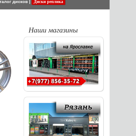
талог дисков
|
Диски реплика
Наши магазины