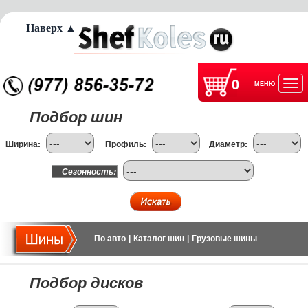
Наверх ▲
0
МЕНЮ
Отк
Подбор шин
нав
Ширина:
Профиль:
Диаметр:
Сезонность:
По авто
|
Каталог шин
|
Грузовые шины
Подбор дисков