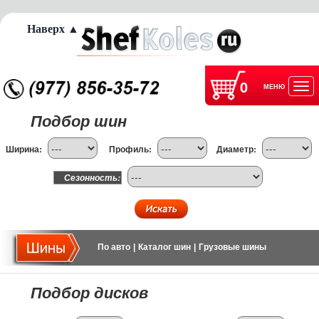
Наверх ▲
0
МЕНЮ
Отк
Подбор шин
нав
Ширина:
Профиль:
Диаметр:
Сезонность:
По авто
|
Каталог шин
|
Грузовые шины
Подбор дисков