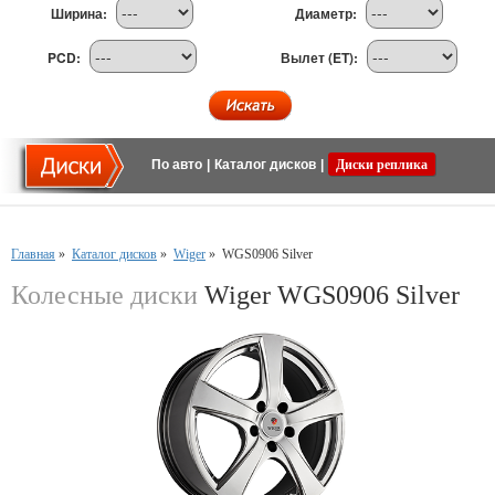
Ширина:
Диаметр:
PCD:
Вылет (ET):
По авто
|
Каталог дисков
|
Диски реплика
Главная
»
Каталог дисков
»
Wiger
»
WGS0906 Silver
Колесные диски
Wiger WGS0906 Silver