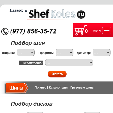
Наверх ▲
0
МЕНЮ
Отк
Подбор шин
нав
Ширина:
Профиль:
Диаметр:
Сезонность:
По авто
|
Каталог шин
|
Грузовые шины
Подбор дисков