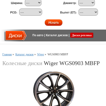
Ширина:
Диаметр:
PCD:
Вылет (ET):
По авто
|
Каталог дисков
|
Диски реплика
Главная
»
Каталог дисков
»
Wiger
»
WGS0903 MBFP
Колесные диски
Wiger WGS0903 MBFP