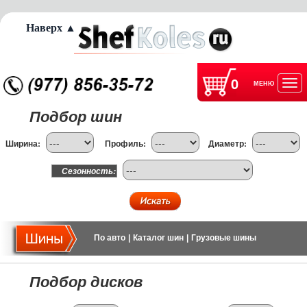
Наверх ▲
0
МЕНЮ
Отк
Подбор шин
нав
Ширина:
Профиль:
Диаметр:
Сезонность:
По авто
|
Каталог шин
|
Грузовые шины
Подбор дисков